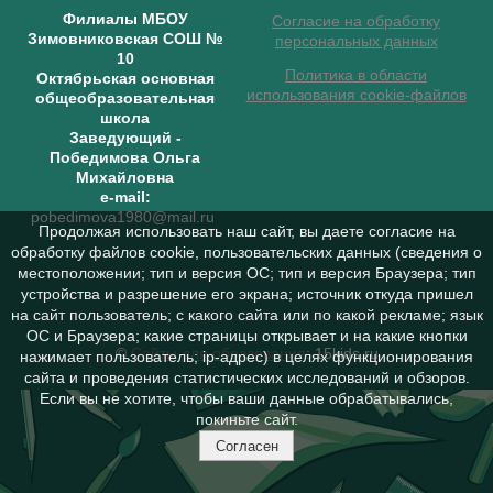
Филиалы МБОУ
Согласие на обработку
Зимовниковская СОШ №
персональных данных
10
Политика в области
Октябрьская основная
использования cookie-файлов
общеобразовательная
школа
Заведующий
-
Победимова Ольга
Михайловна
e-mail:
pobedimova1980@mail.ru
Продолжая использовать наш сайт, вы даете согласие на
обработку файлов cookie, пользовательских данных (сведения о
местоположении; тип и версия ОС; тип и версия Браузера; тип
устройства и разрешение его экрана; источник откуда пришел
на сайт пользователь; с какого сайта или по какой рекламе; язык
ОС и Браузера; какие страницы открывает и на какие кнопки
©
Сайты для образования
: 15kids.ru
нажимает пользователь; ip-адрес) в целях функционирования
сайта и проведения статистических исследований и обзоров.
Если вы не хотите, чтобы ваши данные обрабатывались,
покиньте сайт.
Согласен