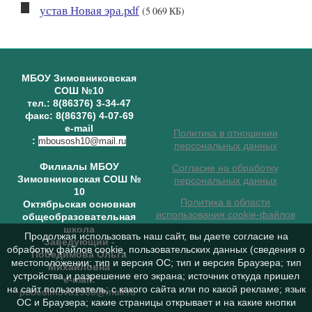
устав Новая эра.pdf
(5 069 КБ)
МБОУ Зимовниковская
СОШ №10
тел.: 8(86376) 3-34-47
факс: 8(86376) 4-07-69
e-mail
Политика в отношении
:
mbousosh10@mail.ru
персональных данных
Филиалы МБОУ
Согласие на обработку
Зимовниковская СОШ №
персональных данных
10
Политика в области
Октябрьская основная
использования cookie-файлов
общеобразовательная
школа
Продолжая использовать наш сайт, вы даете согласие на
Заведующий
-
обработку файлов cookie, пользовательских данных (сведения о
Победимова Ольга
местоположении; тип и версия ОС; тип и версия Браузера; тип
Михайловна
устройства и разрешение его экрана; источник откуда пришел
e-mail:
на сайт пользователь; с какого сайта или по какой рекламе; язык
pobedimova1980@mail.ru
ОС и Браузера; какие страницы открывает и на какие кнопки