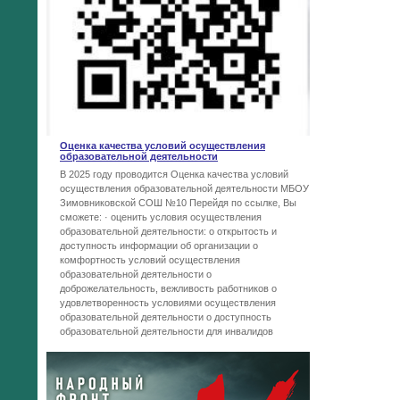
Оценка качества условий осуществления
образовательной деятельности
В 2025 году проводится Оценка качества условий
осуществления образовательной деятельности МБОУ
Зимовниковской СОШ №10 Перейдя по ссылке, Вы
сможете: · оценить условия осуществления
образовательной деятельности: o открытость и
доступность информации об организации o
комфортность условий осуществления
образовательной деятельности o
доброжелательность, вежливость работников o
удовлетворенность условиями осуществления
образовательной деятельности o доступность
образовательной деятельности для инвалидов