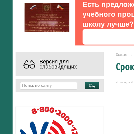
Есть предлож
учебного проц
школу лучше?
Главная
→
Версия для
Срок
слабовидящих
26 января 20