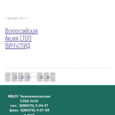
4 декабря 2017 г.
Всероссийская
Акция СТОП
ВИЧ\СПИД
21
22
23
24
25
26
МБОУ Зимовниковская
СОШ №10
тел.: 8(86376) 3-34-47
факс: 8(86376) 4-07-69
e-mail