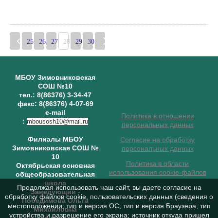
25
26
27
28
29
30
МБОУ Зимовниковская
СОШ №10
тел.: 8(86376) 3-34-47
факс: 8(86376) 4-07-69
e-mail
Политика в отношении
:
mbousosh10@mail.ru
персональных данных
Филиалы МБОУ
Согласие на обработку
Зимовниковская СОШ №
персональных данных
10
Политика в области
Октябрьская основная
использования cookie-файлов
общеобразовательная
школа
Продолжая использовать наш сайт, вы даете согласие на
Заведующий
-
обработку файлов cookie, пользовательских данных (сведения о
Победимова Ольга
местоположении; тип и версия ОС; тип и версия Браузера; тип
Михайловна
устройства и разрешение его экрана; источник откуда пришел
e-mail: