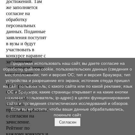
достижений. Там
же заполняется
согласие на
обработку
персональных
данных. Поданные
заявления поступят
в вузы и будут
участвовать в
конкурсе наравне с
заявлениями,
Продолжая использовать наш сайт, вы даете согласие на
поданными лично
обработку файлов cookie, пользовательских данных (сведения о
или по почте.
местоположении; тип и версия ОС; тип и версия Браузера; тип
устройства и разрешение его экрана; источник откуда пришел
На портале легко
на сайт пользователь; с какого сайта или по какой рекламе; язык
отслеживать
ОС и Браузера; какие страницы открывает и на какие кнопки
конкурсную
нажимает пользователь; ip-адрес) в целях функционирования
ситуацию и
сайта и проведения статистических исследований и обзоров.
принимать решение
Если вы не хотите, чтобы ваши данные обрабатывались,
покиньте сайт.
о согласии на
зачисление.
Согласен
Рейтинг по
каждому конкурсу и