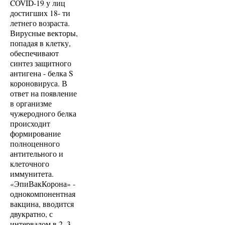
COVID-19 у лиц
достигших 18- ти
летнего возраста.
Вирусные векторы,
попадая в клетку,
обеспечивают
синтез защитного
антигена - белка S
короновируса. В
ответ на появление
в организме
чужеродного белка
происходит
формирование
полноценного
антительного и
клеточного
иммунитета.
«ЭпиВакКорона» -
однокомпонентная
вакцина, вводится
двукратно, с
интервалом в 2–3