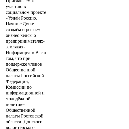
Приглашаем к
участию в
социальном проекте
«Узнай Россию.
Начни с Дона:
создаём и решаем
бизнес-кейсы о
предпринимателях-
земляках»
Информируем Вас о
том, что при
поддержке членов
Общественной
палаты Российской
Федерации,
Комиссии по
информационной и
молодёжной
политике
Общественной
палаты Ростовской
области, Донского
волонтёрского